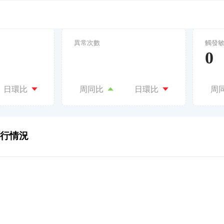
異常次數
觸發
0
日環比
周同比
日環比
周
行情況