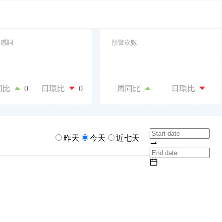
敏感詞
預警次數
同比
0
日環比
0
周同比
日環比
昨天
今天
近七天